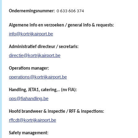
Ondernemingsnummer:
0 633 606 374
Algemene info en verzoeken / general info & requests:
info@kortrijkairport.be
Administratief directeur / secretaris:
directie@kortrijkairport.be
Operations manager:
operations@kortrijkairport.be
Handling, JETA1, catering,.. (nv FIA):
ops@fiahandling.be
Hoofd brandweer & inspectie / RFF & inspections:
rffcdt@kortrijkairport.be
Safety management: