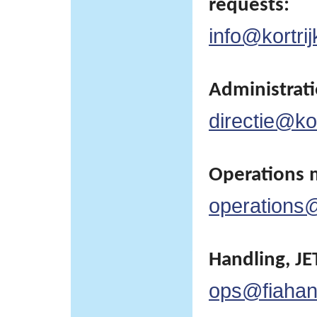
requests:
info@kortrij
Administratie
directie@kor
Operations 
operations@
Handling, JET
ops@fiahan