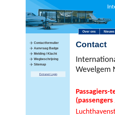
Over ons
Nieuws
Contact
Contactformulier
Aanvraag Badge
Melding / Klacht
Internation
Wegbeschrijving
Sitemap
Wevelgem 
Extranet Login
Passagiers-t
(passengers 
Luchthavens