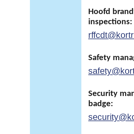
Hoofd brand
inspections:
rffcdt@kortr
Safety man
safety@kortr
Security man
badge:
security@kor