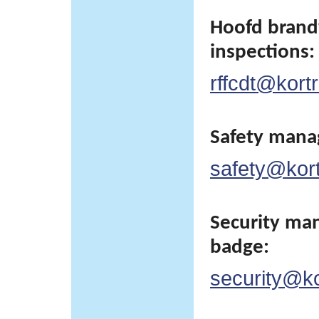
Hoofd brand
inspections:
rffcdt@kortr
Safety man
safety@kortr
Security man
badge:
security@kor