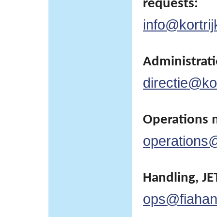
requests:
info@kortrij
Administratie
directie@kor
Operations 
operations@
Handling, JET
ops@fiahan