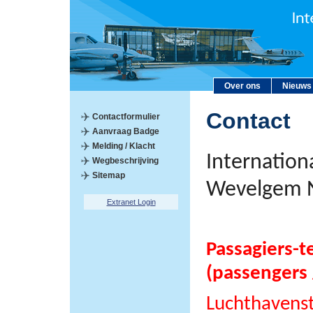
Over ons
Nieuws
Contact
Contactformulier
Aanvraag Badge
Melding / Klacht
Internation
Wegbeschrijving
Sitemap
Wevelgem 
Extranet Login
Passagiers-t
(passengers 
Luchthavens