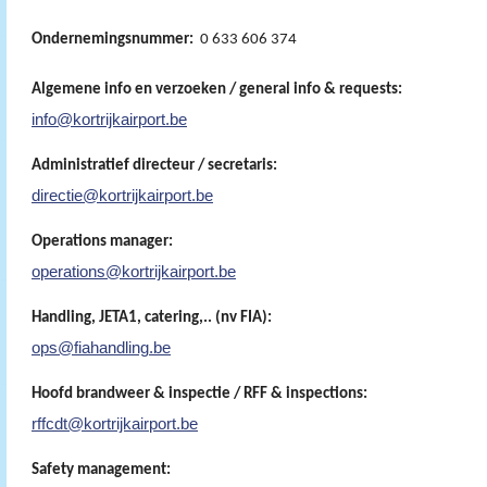
Ondernemingsnummer:
0 633 606 374
Algemene info en verzoeken / general info & requests:
info@kortrijkairport.be
Administratief directeur / secretaris:
directie@kortrijkairport.be
Operations manager:
operations@kortrijkairport.be
Handling, JETA1, catering,.. (nv FIA):
ops@fiahandling.be
Hoofd brandweer & inspectie / RFF & inspections:
rffcdt@kortrijkairport.be
Safety management: