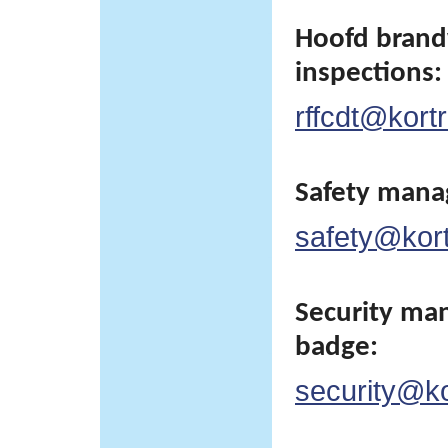
Hoofd brand
inspections:
rffcdt@kortr
Safety man
safety@kortr
Security man
badge:
security@kor