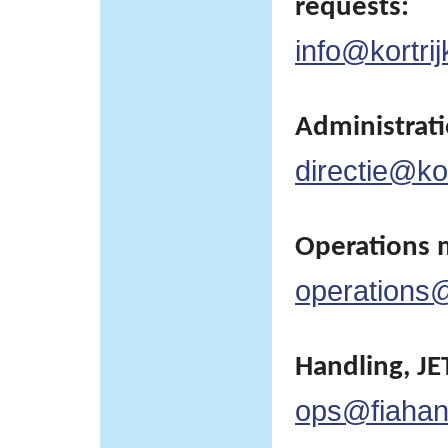
requests:
info@kortrij
Administratie
directie@kor
Operations 
operations@
Handling, JET
ops@fiahan