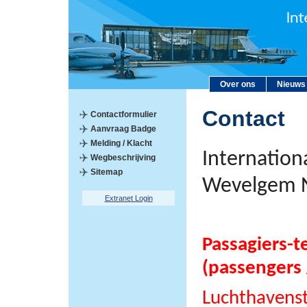
Over ons
Nieuws
Contact
Contactformulier
Aanvraag Badge
Melding / Klacht
Internation
Wegbeschrijving
Sitemap
Wevelgem 
Extranet Login
Passagiers-t
(passengers 
Luchthavens