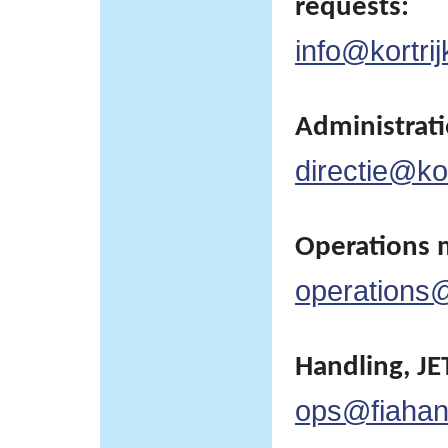
requests:
info@kortrij
Administratie
directie@kor
Operations 
operations@
Handling, JET
ops@fiahan