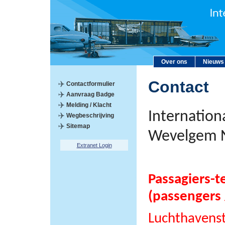
Over ons
Nieuws
Contact
Contactformulier
Aanvraag Badge
Melding / Klacht
Internation
Wegbeschrijving
Sitemap
Wevelgem 
Extranet Login
Passagiers-t
(passengers 
Luchthavens