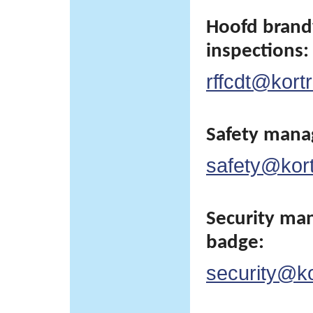
Hoofd brand
inspections:
rffcdt@kortr
Safety man
safety@kortr
Security man
badge:
security@kor