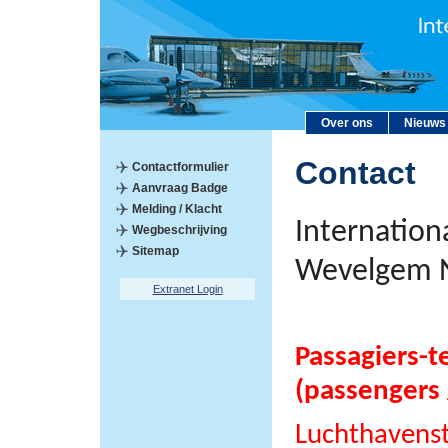
Over ons
Nieuws
Contact
Contactformulier
Aanvraag Badge
Melding / Klacht
Internation
Wegbeschrijving
Sitemap
Wevelgem 
Extranet Login
Passagiers-t
(passengers 
Luchthavens