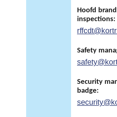
Hoofd brand
inspections:
rffcdt@kortr
Safety man
safety@kortr
Security man
badge:
security@kor