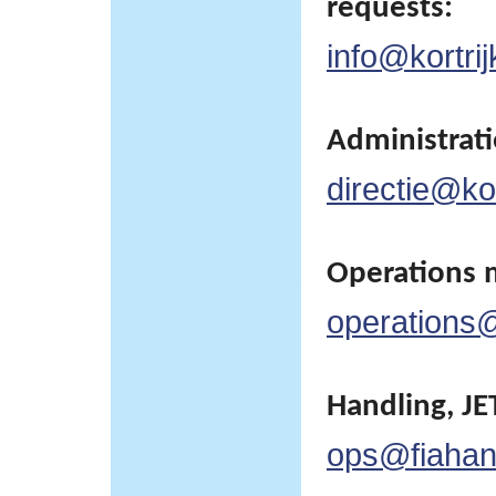
requests:
info@kortrij
Administratie
directie@kor
Operations 
operations@
Handling, JET
ops@fiahan