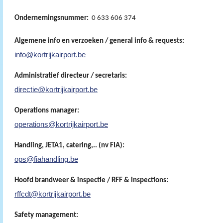
Ondernemingsnummer:
0 633 606 374
Algemene info en verzoeken / general info & requests:
info@kortrijkairport.be
Administratief directeur / secretaris:
directie@kortrijkairport.be
Operations manager:
operations@kortrijkairport.be
Handling, JETA1, catering,.. (nv FIA):
ops@fiahandling.be
Hoofd brandweer & inspectie / RFF & inspections:
rffcdt@kortrijkairport.be
Safety management: