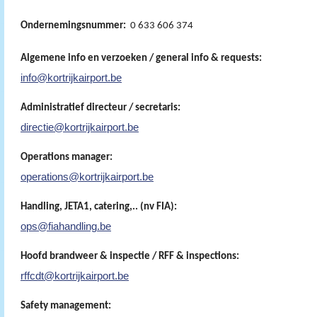
Ondernemingsnummer:
0 633 606 374
Algemene info en verzoeken / general info & requests:
info@kortrijkairport.be
Administratief directeur / secretaris:
directie@kortrijkairport.be
Operations manager:
operations@kortrijkairport.be
Handling, JETA1, catering,.. (nv FIA):
ops@fiahandling.be
Hoofd brandweer & inspectie / RFF & inspections:
rffcdt@kortrijkairport.be
Safety management: