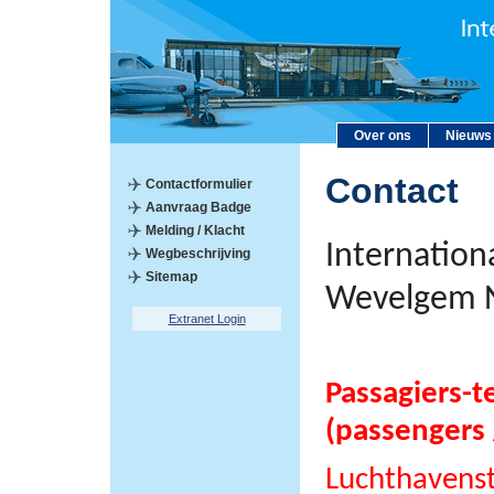
Over ons
Nieuws
Contact
Contactformulier
Aanvraag Badge
Melding / Klacht
Internation
Wegbeschrijving
Sitemap
Wevelgem 
Extranet Login
Passagiers-t
(passengers 
Luchthavens