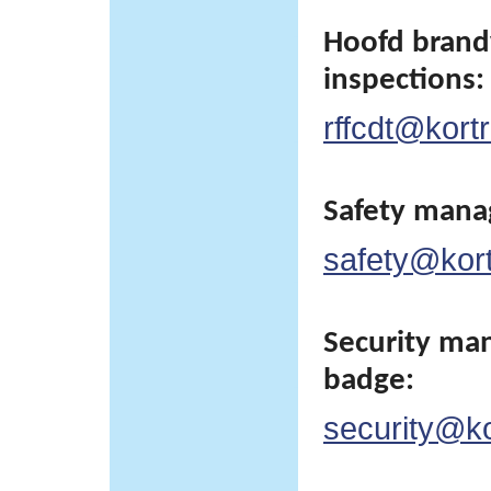
Hoofd brand
inspections:
rffcdt@kortr
Safety man
safety@kortr
Security man
badge:
security@kor