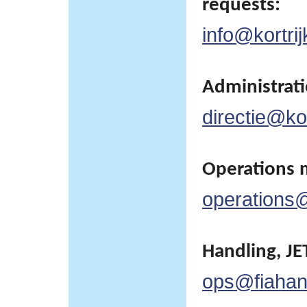
requests:
info@kortrij
Administratie
directie@kor
Operations 
operations@
Handling, JET
ops@fiahan