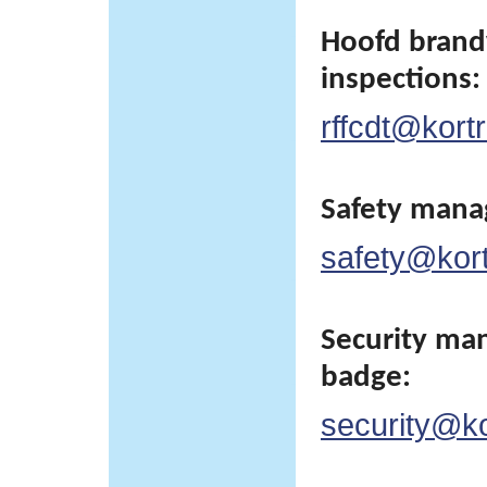
Hoofd brand
inspections:
rffcdt@kortr
Safety man
safety@kortr
Security man
badge:
security@kor