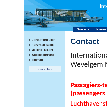
Over ons
Nieuws
Contact
Contactformulier
Aanvraag Badge
Melding / Klacht
Internation
Wegbeschrijving
Sitemap
Wevelgem 
Extranet Login
Passagiers-t
(passengers 
Luchthavens