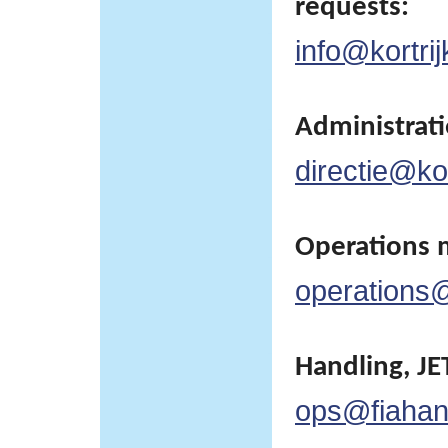
requests:
info@kortrij
Administratie
directie@kor
Operations 
operations@
Handling, JET
ops@fiahan