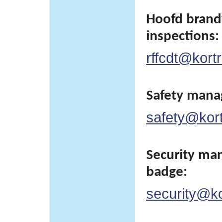
Hoofd brand
inspections:
rffcdt@kortr
Safety man
safety@kortr
Security man
badge:
security@kor