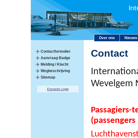
Over ons
Nieuws
Contact
Contactformulier
Aanvraag Badge
Melding / Klacht
Internation
Wegbeschrijving
Sitemap
Wevelgem 
Extranet Login
Passagiers-t
(passengers 
Luchthavens