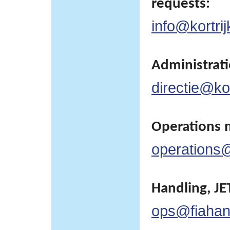
requests:
info@kortrij
Administratie
directie@kor
Operations 
operations@
Handling, JET
ops@fiahan