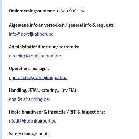
Ondernemingsnummer:
0 633 606 374
Algemene info en verzoeken / general info & requests:
info@kortrijkairport.be
Administratief directeur / secretaris:
directie@kortrijkairport.be
Operations manager:
operations@kortrijkairport.be
Handling, JETA1, catering,.. (nv FIA):
ops@fiahandling.be
Hoofd brandweer & inspectie / RFF & inspections:
rffcdt@kortrijkairport.be
Safety management: