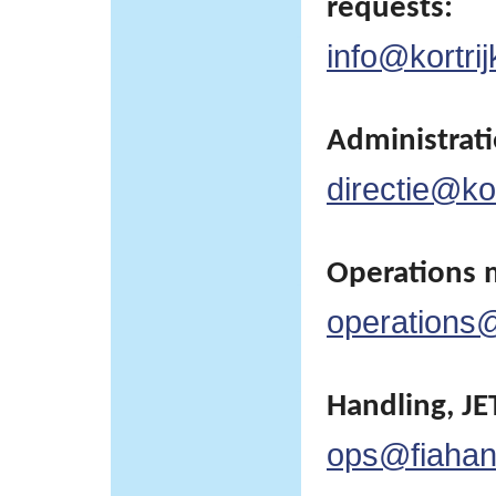
requests:
info@kortrij
Administratie
directie@kor
Operations 
operations@
Handling, JET
ops@fiahan