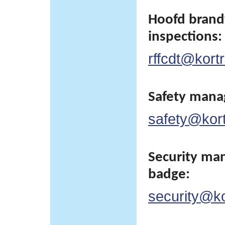
Hoofd brand
inspections:
rffcdt@kortr
Safety man
safety@kortr
Security man
badge:
security@kor