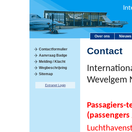
Over ons
Nieuws
Contact
Contactformulier
Aanvraag Badge
Melding / Klacht
Internation
Wegbeschrijving
Sitemap
Wevelgem 
Extranet Login
Passagiers-t
(passengers 
Luchthavens