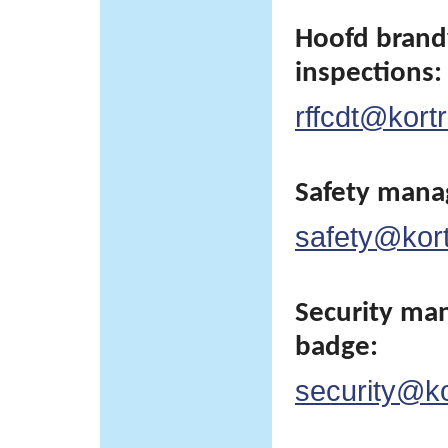
Hoofd brand
inspections:
rffcdt@kortr
Safety man
safety@kortr
Security man
badge:
security@kor