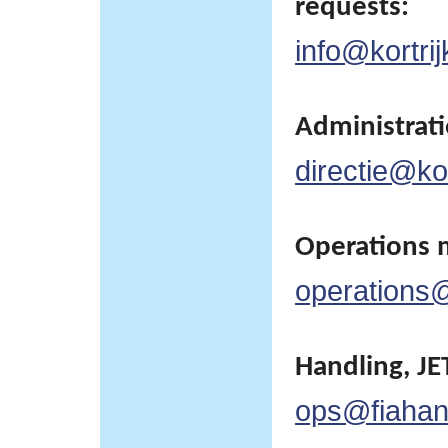
requests:
info@kortrij
Administratie
directie@kor
Operations 
operations@
Handling, JET
ops@fiahan