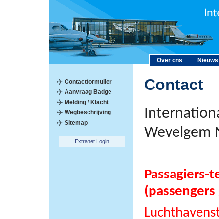
Over ons
Nieuws
Contact
Contactformulier
Aanvraag Badge
Melding / Klacht
Internation
Wegbeschrijving
Sitemap
Wevelgem 
Extranet Login
Passagiers-t
(passengers 
Luchthavens