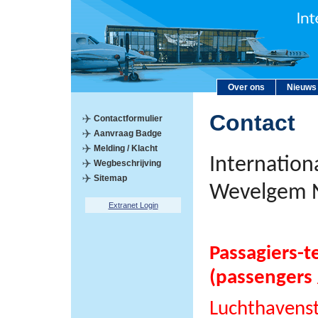
Over ons
Nieuws
Contact
Contactformulier
Aanvraag Badge
Melding / Klacht
Internation
Wegbeschrijving
Sitemap
Wevelgem 
Extranet Login
Passagiers-t
(passengers 
Luchthavens