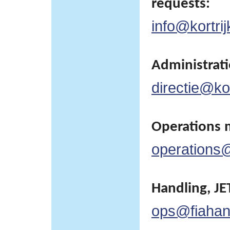
requests:
info@kortrij
Administratie
directie@kor
Operations 
operations@
Handling, JET
ops@fiahan