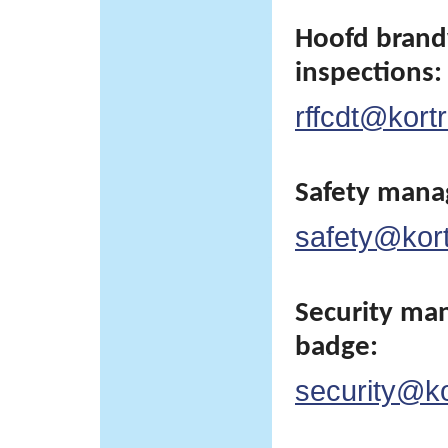
Hoofd brand
inspections:
rffcdt@kortr
Safety man
safety@kortr
Security man
badge:
security@kor