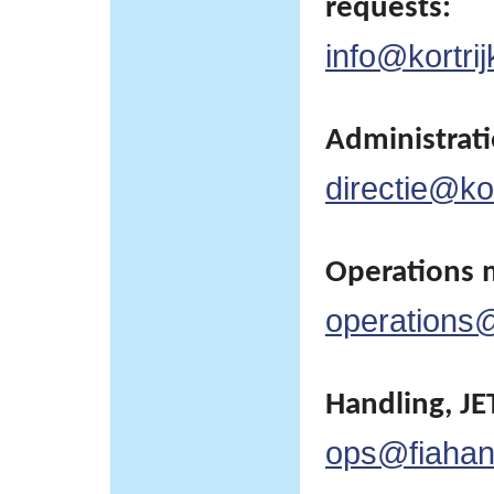
requests:
info@kortrij
Administratie
directie@kor
Operations 
operations@
Handling, JET
ops@fiahan