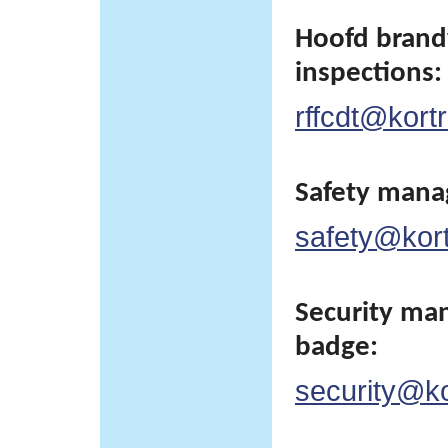
Hoofd brand
inspections:
rffcdt@kortr
Safety man
safety@kortr
Security man
badge:
security@kor