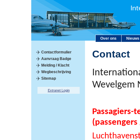
Over ons
Nieuws
Contact
Contactformulier
Aanvraag Badge
Melding / Klacht
Internation
Wegbeschrijving
Sitemap
Wevelgem 
Extranet Login
Passagiers-t
(passengers 
Luchthavens