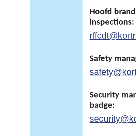
Hoofd brand
inspections:
rffcdt@kortr
Safety man
safety@kortr
Security man
badge:
security@kor