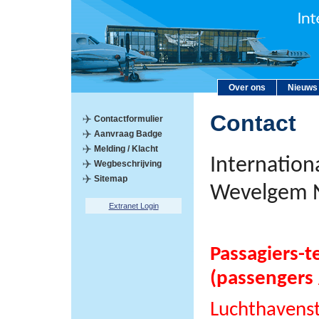
Over ons
Nieuws
Contact
Contactformulier
Aanvraag Badge
Melding / Klacht
Internation
Wegbeschrijving
Sitemap
Wevelgem 
Extranet Login
Passagiers-t
(passengers 
Luchthavens