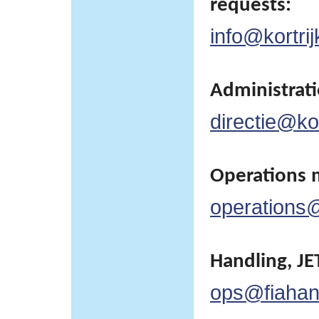
requests:
info@kortrij
Administratie
directie@kor
Operations 
operations@
Handling, JET
ops@fiahan