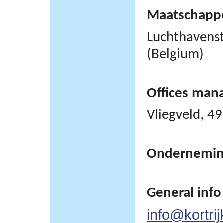
Maatschappel
Luchthavens
(Belgium)
Offices man
Vliegveld, 
Ondernemi
General info
info@kortrij