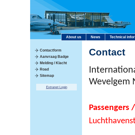
About us
News
Technical info
Contact
Contactform
Aanvraag Badge
Melding / Klacht
Internation
Road
Sitemap
Wevelgem 
Extranet Login
Passengers /
Luchthavens