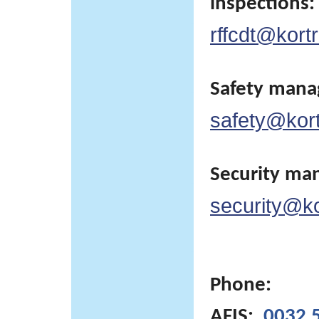
inspections:
rffcdt@kortr
Safety man
safety@kortr
Security ma
security@kor
Phone:
AFIS:
0032 5