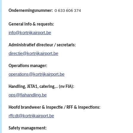
Ondernemingsnummer:
0 633 606 374
General info & requests:
info@kortrijkairport.be
Administratief directeur / secretaris:
directie@kortrijkairport.be
Operations manager:
operations@kortrijkairport.be
Handling, JETA1, catering,.. (nv FIA):
ops@fiahandling.be
Hoofd brandweer & inspectie / RFF & inspections:
rffcdt@kortrijkairport.be
Safety management: