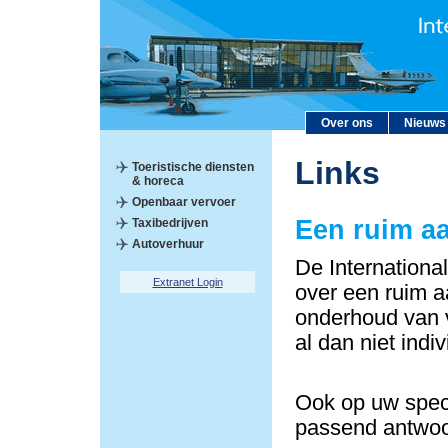
Over ons
Nieuws
Links
Toeristische diensten
& horeca
Openbaar vervoer
Een ruim a
Taxibedrijven
Autoverhuur
De Internationa
Extranet Login
over een ruim a
onderhoud van v
al dan niet indi
Ook op uw speci
passend antwoo