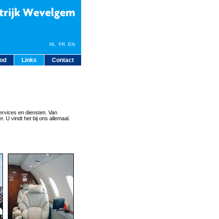
NL
FR
EN
bod
Links
Contact
ervices en diensten. Van
. U vindt het bij ons allemaal.