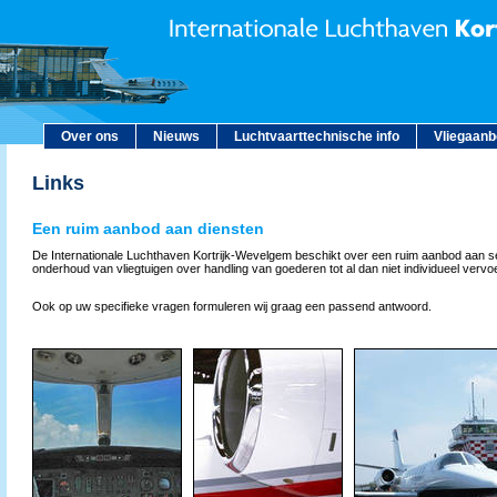
Over ons
Nieuws
Luchtvaarttechnische info
Vliegaan
Links
Een ruim aanbod aan diensten
De Internationale Luchthaven Kortrijk-Wevelgem beschikt over een ruim aanbod aan s
onderhoud van vliegtuigen over handling van goederen tot al dan niet individueel vervoer
Ook op uw specifieke vragen formuleren wij graag een passend antwoord.