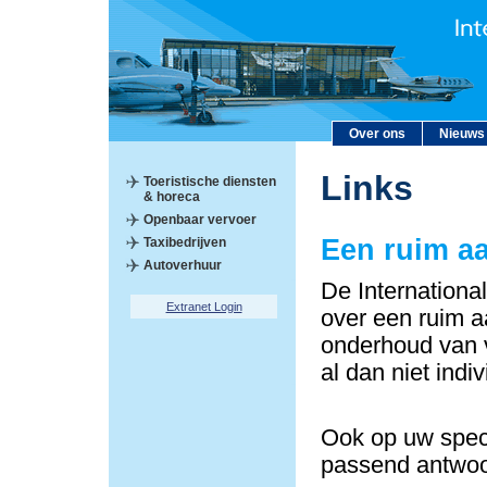
Over ons
Nieuws
Links
Toeristische diensten
& horeca
Openbaar vervoer
Een ruim a
Taxibedrijven
Autoverhuur
De Internationa
Extranet Login
over een ruim a
onderhoud van v
al dan niet indi
Ook op uw speci
passend antwoo