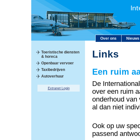
Over ons
Nieuws
Links
Toeristische diensten
& horeca
Openbaar vervoer
Een ruim a
Taxibedrijven
Autoverhuur
De Internationa
Extranet Login
over een ruim a
onderhoud van v
al dan niet indi
Ook op uw speci
passend antwoo