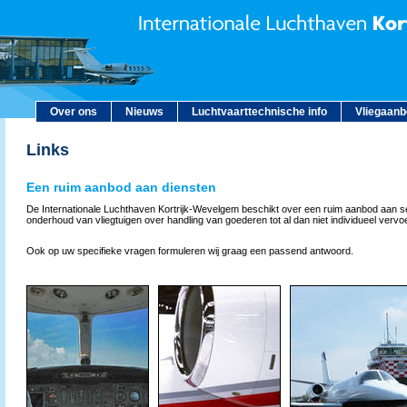
Over ons
Nieuws
Luchtvaarttechnische info
Vliegaan
Links
Een ruim aanbod aan diensten
De Internationale Luchthaven Kortrijk-Wevelgem beschikt over een ruim aanbod aan s
onderhoud van vliegtuigen over handling van goederen tot al dan niet individueel vervoer
Ook op uw specifieke vragen formuleren wij graag een passend antwoord.