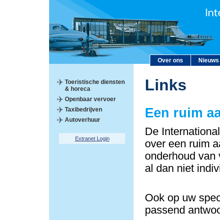
Over ons
Nieuws
Links
Toeristische diensten
& horeca
Openbaar vervoer
Een ruim a
Taxibedrijven
Autoverhuur
De Internationa
Extranet Login
over een ruim a
onderhoud van v
al dan niet indi
Ook op uw speci
passend antwoo