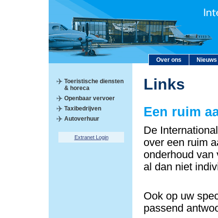
Over ons
Nieuws
Links
Toeristische diensten
& horeca
Openbaar vervoer
Een ruim a
Taxibedrijven
Autoverhuur
De Internationa
Extranet Login
over een ruim a
onderhoud van v
al dan niet indi
Ook op uw speci
passend antwoo