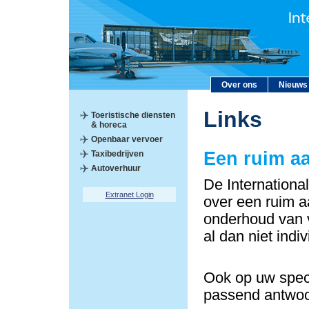
Over ons
Nieuws
Links
Toeristische diensten
& horeca
Openbaar vervoer
Een ruim a
Taxibedrijven
Autoverhuur
De Internationa
Extranet Login
over een ruim a
onderhoud van v
al dan niet indi
Ook op uw speci
passend antwoo