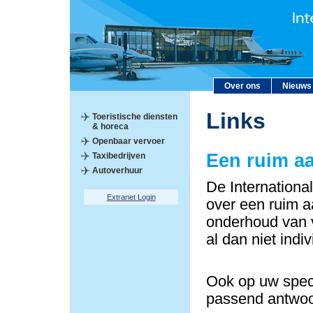
Over ons
Nieuws
Links
Toeristische diensten
& horeca
Openbaar vervoer
Een ruim a
Taxibedrijven
Autoverhuur
De Internationa
Extranet Login
over een ruim a
onderhoud van v
al dan niet indi
Ook op uw speci
passend antwoo