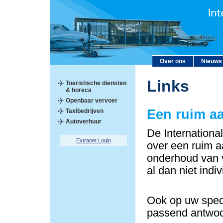
Over ons
Nieuws
Links
Toeristische diensten
& horeca
Openbaar vervoer
Een ruim a
Taxibedrijven
Autoverhuur
De Internationa
Extranet Login
over een ruim a
onderhoud van v
al dan niet indi
Ook op uw speci
passend antwoo