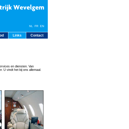
NL
FR
EN
bod
Links
Contact
ervices en diensten. Van
. U vindt het bij ons allemaal.