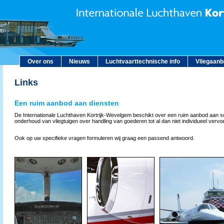
Over ons
Nieuws
Luchtvaarttechnische info
Vliegaan
Links
Een ruim aanbod aan diensten
De Internationale Luchthaven Kortrijk-Wevelgem beschikt over een ruim aanbod aan s
onderhoud van vliegtuigen over handling van goederen tot al dan niet individueel vervoer
Ook op uw specifieke vragen formuleren wij graag een passend antwoord.