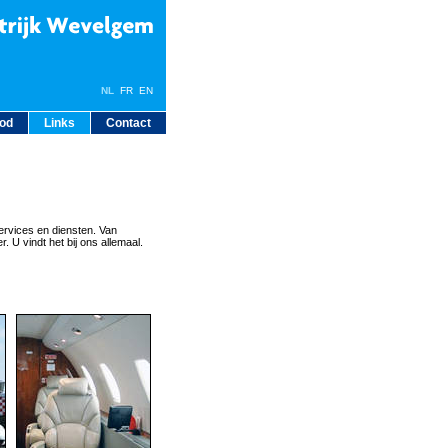
NL
FR
EN
bod
Links
Contact
ervices en diensten. Van
. U vindt het bij ons allemaal.