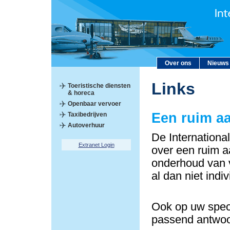
Over ons
Nieuws
Links
Toeristische diensten
& horeca
Openbaar vervoer
Een ruim a
Taxibedrijven
Autoverhuur
De Internationa
Extranet Login
over een ruim a
onderhoud van v
al dan niet indi
Ook op uw speci
passend antwoo