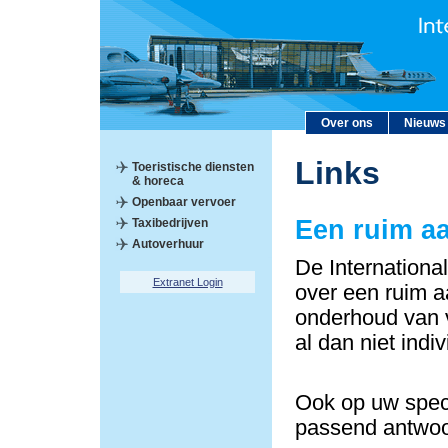
Over ons
Nieuws
Links
Toeristische diensten
& horeca
Openbaar vervoer
Een ruim a
Taxibedrijven
Autoverhuur
De Internationa
Extranet Login
over een ruim a
onderhoud van v
al dan niet indi
Ook op uw speci
passend antwoo