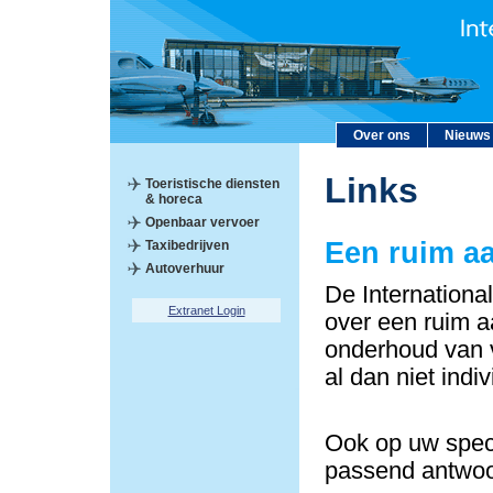
Over ons
Nieuws
Links
Toeristische diensten
& horeca
Openbaar vervoer
Een ruim a
Taxibedrijven
Autoverhuur
De Internationa
Extranet Login
over een ruim a
onderhoud van v
al dan niet indi
Ook op uw speci
passend antwoo