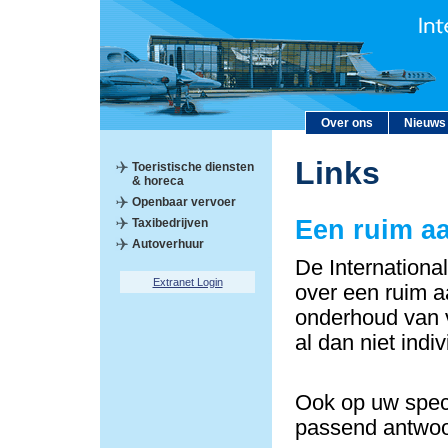
Over ons
Nieuws
Links
Toeristische diensten
& horeca
Openbaar vervoer
Een ruim a
Taxibedrijven
Autoverhuur
De Internationa
Extranet Login
over een ruim a
onderhoud van v
al dan niet indi
Ook op uw speci
passend antwoo