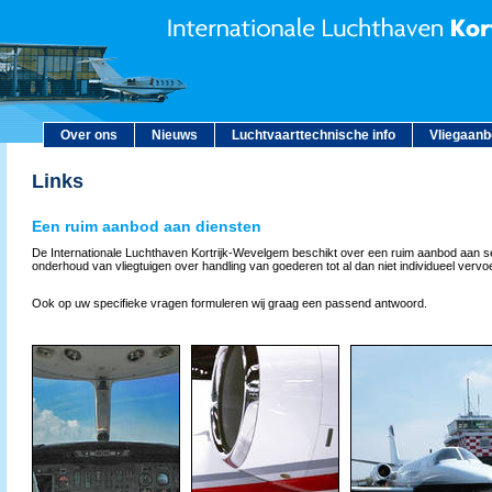
Over ons
Nieuws
Luchtvaarttechnische info
Vliegaan
Links
Een ruim aanbod aan diensten
De Internationale Luchthaven Kortrijk-Wevelgem beschikt over een ruim aanbod aan s
onderhoud van vliegtuigen over handling van goederen tot al dan niet individueel vervoer
Ook op uw specifieke vragen formuleren wij graag een passend antwoord.