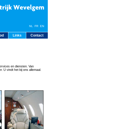
NL
FR
EN
bod
Links
Contact
ervices en diensten. Van
. U vindt het bij ons allemaal.