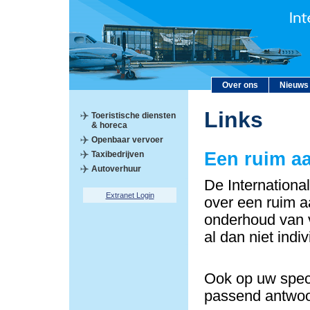
Over ons
Nieuws
Links
Toeristische diensten
& horeca
Openbaar vervoer
Een ruim a
Taxibedrijven
Autoverhuur
De Internationa
Extranet Login
over een ruim a
onderhoud van v
al dan niet indi
Ook op uw speci
passend antwoo