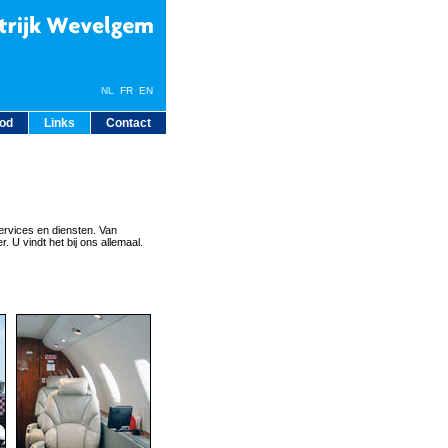
NL
FR
EN
bod
Links
Contact
ervices en diensten. Van
. U vindt het bij ons allemaal.