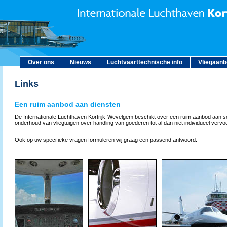
Over ons
Nieuws
Luchtvaarttechnische info
Vliegaan
Links
Een ruim aanbod aan diensten
De Internationale Luchthaven Kortrijk-Wevelgem beschikt over een ruim aanbod aan s
onderhoud van vliegtuigen over handling van goederen tot al dan niet individueel vervoer
Ook op uw specifieke vragen formuleren wij graag een passend antwoord.