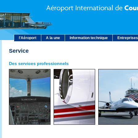
l'Aéroport
A la une
Information technique
Entreprises
Service
Des services professionnels