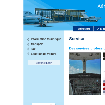
l'Aéroport
A la 
Service
Information touristique
transport
Des services professi
Taxi
Location de voiture
Extranet Login