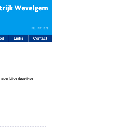
NL
FR
EN
bod
Links
Contact
ager bij de dagelijkse