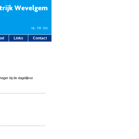
NL
FR
EN
bod
Links
Contact
ager bij de dagelijkse