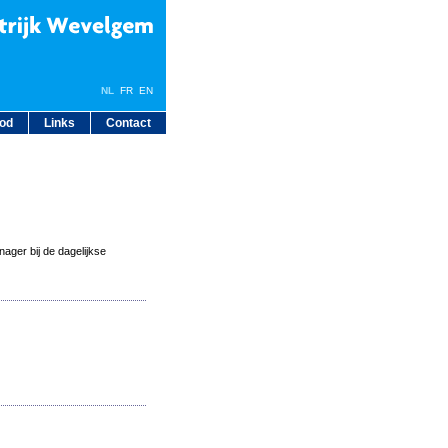
NL
FR
EN
bod
Links
Contact
ager bij de dagelijkse