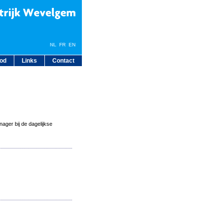
NL
FR
EN
bod
Links
Contact
ager bij de dagelijkse