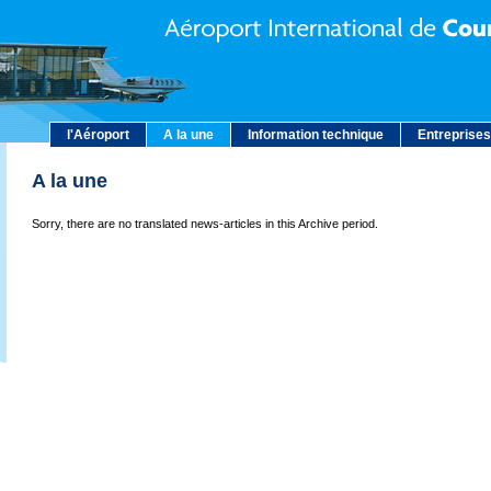
l'Aéroport
A la une
Information technique
Entreprises
A la une
Sorry, there are no translated news-articles in this Archive period.