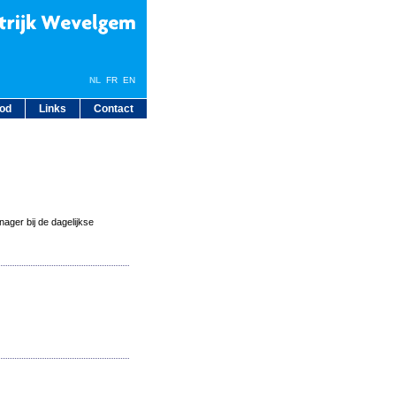
NL
FR
EN
bod
Links
Contact
ager bij de dagelijkse