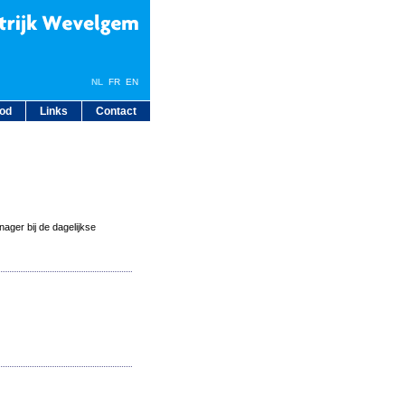
NL
FR
EN
bod
Links
Contact
ager bij de dagelijkse