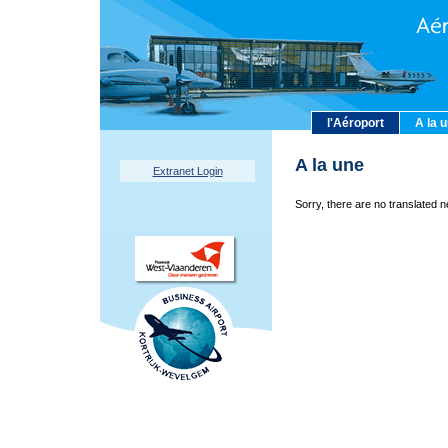
l'Aéroport
A la 
A la une
Extranet Login
Sorry, there are no translated n