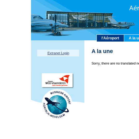
l'Aéroport
A la 
A la une
Extranet Login
Sorry, there are no translated n